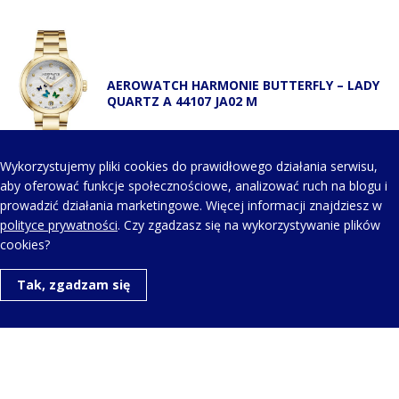
AEROWATCH HARMONIE BUTTERFLY – LADY
QUARTZ A 44107 JA02 M
Wykorzystujemy pliki cookies do prawidłowego działania serwisu,
aby oferować funkcje społecznościowe, analizować ruch na blogu i
prowadzić działania marketingowe. Więcej informacji znajdziesz w
KONTAKT Z NAMI
polityce prywatności
. Czy zgadzasz się na wykorzystywanie plików
cookies?
Telefon kontaktowy:
Tak, zgadzam się
+48 123 454 514
Napisz do nas:
aero@aerowatch.pl