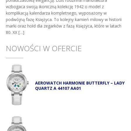
ponadczasową elegancją. Dziś rodzinna manufaktura
wzbogaca swoją ikoniczną kolekcję 1942 o model z
komplikacją kalendarza kompletnego, wyposażony w
podwójną fazę Księżyca. To kolejny kamień milowy w historii
marki oraz hołd dla zegarków z fazą Księżyca, które w latach
80. XX […]
NOWOŚCI W OFERCIE
AEROWATCH HARMONIE BUTTERFLY – LADY
QUARTZ A 44107 AA01