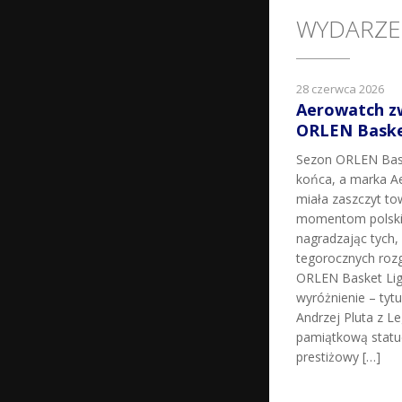
WYDARZE
28 czerwca 2026
Aerowatch z
ORLEN Basket
Sezon ORLEN Bask
końca, a marka Ae
miała zaszczyt t
momentom polskie
nagradzając tych, k
tegorocznych roz
ORLEN Basket Lig
wyróżnienie – tyt
Andrzej Pluta z L
pamiątkową statu
prestiżowy […]