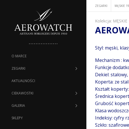
ZEGARKI
MĘSKIE 1
Kolekcja:
MĘSKIE 
AEROWA
Styl: męski, kla
O MARCE
Mechanizm : kw
Funkcje dodatko
ZEGARKI
Dekiel: stalowy
AKTUALNOŚCI
Koperta: ze stal
Kształt koperty:
CIEKAWOSTKI
Średnica koper
Grubość kopert
GALERIA
Klasa wodoszcz
Indeksy: cyfry 
SKLEPY
Szkło: szafirowe