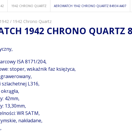
942
1942 CHRONO QUARTZ
AEROWATCH 1942 CHRONO QUARTZ 84934 AA07
1942
/
1942 Chrono Quartz
TCH 1942 CHRONO QUARTZ 8
syczny,
arcowy ISA 8171/204,
we: stoper, wskaźnik faz księżyca,
, grawerowany,
i szlachetnej L316,
 okrągła,
ty: 42mm,
y: 13,30mm,
elności: WR 5ATM,
rzymskie, nakładane,
,