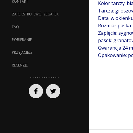
KONTAKT
Kolor tarczy: bia
Tarcza: giloszo
ZAREJESTRUJ SWÓJ ZEGAREK
Data: w okienku
Rozmiar paska:
FAQ
Zapięcie: sygn
pasek: granatow
POBIERANIE
Gwarancja 24 mi
PRZYJACIELE
Opakowanie: po
RECENZJE