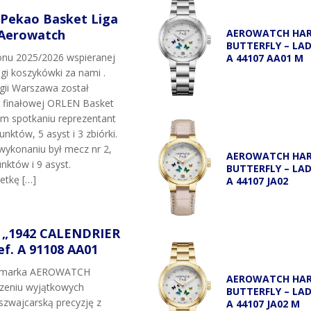
 Pekao Basket Liga
 Aerowatch
AEROWATCH HA
BUTTERFLY – LA
onu 2025/2026 wspieranej
A 44107 AA01 M
igi koszykówki za nami .
egii Warszawa został
i finałowej ORLEN Basket
ym spotkaniu reprezentant
unktów, 5 asyst i 3 zbiórki.
wykonaniu był mecz nr 2,
AEROWATCH HA
nktów i 9 asyst.
BUTTERFLY – LA
etkę […]
A 44107 JA02
„1942 CALENDRIER
f. A 91108 AA01
t marka AEROWATCH
AEROWATCH HA
rzeniu wyjątkowych
BUTTERFLY – LA
szwajcarską precyzję z
A 44107 JA02 M