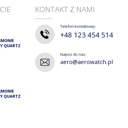
CIE
KONTAKT Z NAMI
Telefon kontaktowy:
+48 123 454 514
RMONIE
DY QUARTZ
Napisz do nas:
aero@aerowatch.pl
RMONIE
DY QUARTZ
A