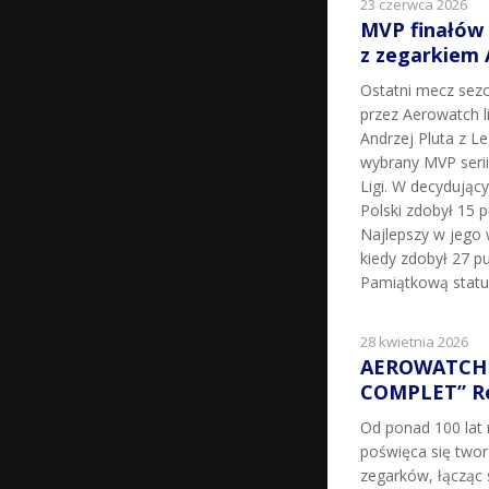
23 czerwca 2026
MVP finałów
z zegarkiem
Ostatni mecz sez
przez Aerowatch l
Andrzej Pluta z L
wybrany MVP seri
Ligi. W decydując
Polski zdobył 15 p
Najlepszy w jego 
kiedy zdobył 27 pu
Pamiątkową statu
28 kwietnia 2026
AEROWATCH 
COMPLET” Re
Od ponad 100 la
poświęca się two
zegarków, łącząc 