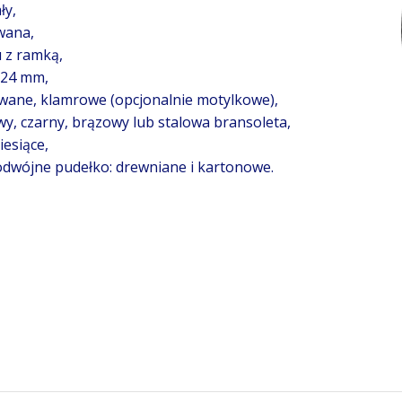
ły,
wana,
 z ramką,
 24 mm,
owane, klamrowe (opcjonalnie motylkowe),
y, czarny, brązowy lub stalowa bransoleta,
esiące,
dwójne pudełko: drewniane i kartonowe.