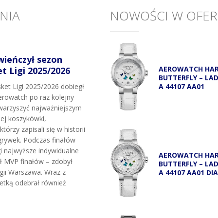
NIA
NOWOŚCI W OFER
wieńczył sezon
AEROWATCH HA
 Ligi 2025/2026
BUTTERFLY – LA
A 44107 AA01
et Ligi 2025/2026 dobiegł
rowatch po raz kolejny
owarzyszyć najważniejszym
j koszykówki,
tórzy zapisali się w historii
grywek. Podczas finałów
i najwyższe indywidualne
AEROWATCH HA
uł MVP finałów – zdobył
BUTTERFLY – LA
egii Warszawa. Wraz z
A 44107 AA01 DI
etką odebrał również