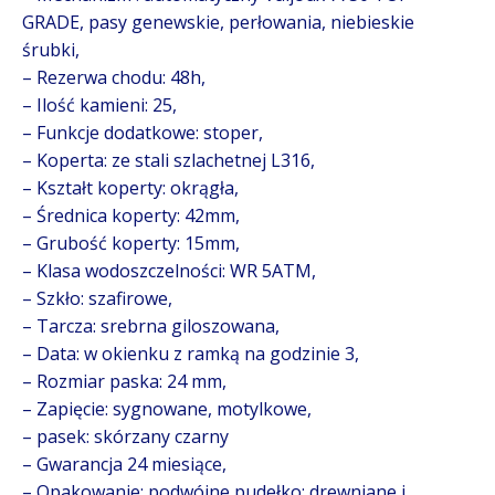
GRADE, pasy genewskie, perłowania, niebieskie
śrubki,
– Rezerwa chodu: 48h,
– Ilość kamieni: 25,
– Funkcje dodatkowe: stoper,
– Koperta: ze stali szlachetnej L316,
– Kształt koperty: okrągła,
– Średnica koperty: 42mm,
– Grubość koperty: 15mm,
– Klasa wodoszczelności: WR 5ATM,
– Szkło: szafirowe,
– Tarcza: srebrna giloszowana,
– Data: w okienku z ramką na godzinie 3,
– Rozmiar paska: 24 mm,
– Zapięcie: sygnowane, motylkowe,
– pasek: skórzany czarny
– Gwarancja 24 miesiące,
– Opakowanie: podwójne pudełko: drewniane i