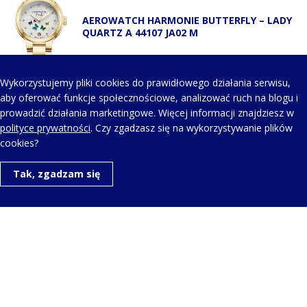
AEROWATCH HARMONIE BUTTERFLY – LADY
QUARTZ A 44107 JA02 M
Wykorzystujemy pliki cookies do prawidłowego działania serwisu,
aby oferować funkcje społecznościowe, analizować ruch na blogu i
prowadzić działania marketingowe. Więcej informacji znajdziesz w
KONTAKT Z NAMI
polityce prywatności
. Czy zgadzasz się na wykorzystywanie plików
cookies?
Telefon kontaktowy:
Tak, zgadzam się
+48 123 454 514
Napisz do nas:
aero@aerowatch.pl