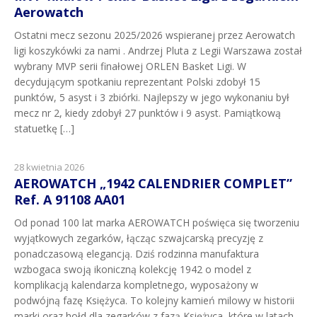
Aerowatch
Ostatni mecz sezonu 2025/2026 wspieranej przez Aerowatch
ligi koszykówki za nami . Andrzej Pluta z Legii Warszawa został
wybrany MVP serii finałowej ORLEN Basket Ligi. W
decydującym spotkaniu reprezentant Polski zdobył 15
punktów, 5 asyst i 3 zbiórki. Najlepszy w jego wykonaniu był
mecz nr 2, kiedy zdobył 27 punktów i 9 asyst. Pamiątkową
statuetkę […]
28 kwietnia 2026
AEROWATCH „1942 CALENDRIER COMPLET”
Ref. A 91108 AA01
Od ponad 100 lat marka AEROWATCH poświęca się tworzeniu
wyjątkowych zegarków, łącząc szwajcarską precyzję z
ponadczasową elegancją. Dziś rodzinna manufaktura
wzbogaca swoją ikoniczną kolekcję 1942 o model z
komplikacją kalendarza kompletnego, wyposażony w
podwójną fazę Księżyca. To kolejny kamień milowy w historii
marki oraz hołd dla zegarków z fazą Księżyca, które w latach