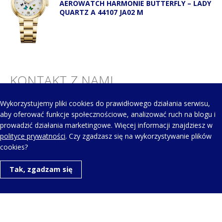
AEROWATCH HARMONIE BUTTERFLY – LADY
QUARTZ A 44107 JA02 M
KONTAKT Z NAMI
Wykorzystujemy pliki cookies do prawidłowego działania serwisu,
Telefon kontaktowy:
aby oferować funkcje społecznościowe, analizować ruch na blogu i
+48 123 454 514
prowadzić działania marketingowe. Więcej informacji znajdziesz w
polityce prywatności
. Czy zgadzasz się na wykorzystywanie plików
cookies?
Napisz do nas:
Tak, zgadzam się
aero@aerowatch.pl