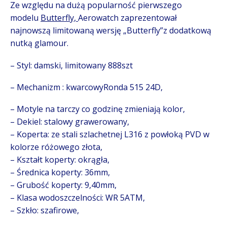
Ze względu na dużą popularność pierwszego
modelu
Butterfly,
Aerowatch zaprezentował
najnowszą limitowaną wersję „Butterfly”z dodatkową
nutką glamour.
– Styl: damski, limitowany 888szt
– Mechanizm : kwarcowyRonda 515 24D,
– Motyle na tarczy co godzinę zmieniają kolor,
– Dekiel: stalowy grawerowany,
– Koperta: ze stali szlachetnej L316 z powłoką PVD w
kolorze różowego złota,
– Kształt koperty: okrągła,
– Średnica koperty: 36mm,
– Grubość koperty: 9,40mm,
– Klasa wodoszczelności: WR 5ATM,
– Szkło: szafirowe,