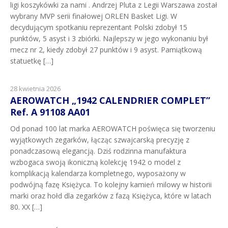
ligi koszykówki za nami . Andrzej Pluta z Legii Warszawa został
wybrany MVP serii finałowej ORLEN Basket Ligi. W
decydującym spotkaniu reprezentant Polski zdobył 15
punktów, 5 asyst i 3 zbiórki. Najlepszy w jego wykonaniu był
mecz nr 2, kiedy zdobył 27 punktów i 9 asyst. Pamiątkową
statuetkę […]
28 kwietnia 2026
AEROWATCH „1942 CALENDRIER COMPLET”
Ref. A 91108 AA01
Od ponad 100 lat marka AEROWATCH poświęca się tworzeniu
wyjątkowych zegarków, łącząc szwajcarską precyzję z
ponadczasową elegancją. Dziś rodzinna manufaktura
wzbogaca swoją ikoniczną kolekcję 1942 o model z
komplikacją kalendarza kompletnego, wyposażony w
podwójną fazę Księżyca. To kolejny kamień milowy w historii
marki oraz hołd dla zegarków z fazą Księżyca, które w latach
80. XX […]