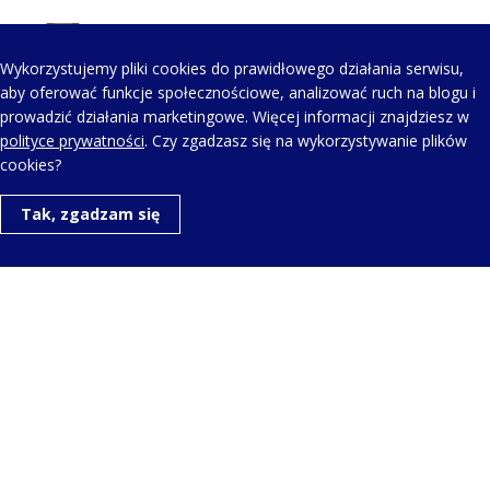
Wykorzystujemy pliki cookies do prawidłowego działania serwisu,
AEROWATCH HARMONIE BUTTERFLY – LADY
aby oferować funkcje społecznościowe, analizować ruch na blogu i
QUARTZ A 44107 JA02 M
prowadzić działania marketingowe. Więcej informacji znajdziesz w
polityce prywatności
. Czy zgadzasz się na wykorzystywanie plików
cookies?
Tak, zgadzam się
KONTAKT Z NAMI
Telefon kontaktowy:
+48 123 454 514
Napisz do nas:
aero@aerowatch.pl