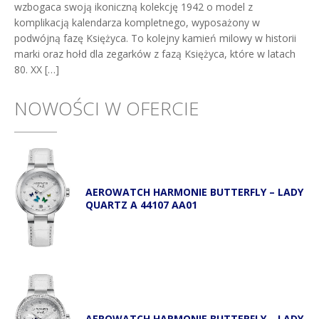
wzbogaca swoją ikoniczną kolekcję 1942 o model z
komplikacją kalendarza kompletnego, wyposażony w
podwójną fazę Księżyca. To kolejny kamień milowy w historii
marki oraz hołd dla zegarków z fazą Księżyca, które w latach
80. XX […]
NOWOŚCI W OFERCIE
AEROWATCH HARMONIE BUTTERFLY – LADY
QUARTZ A 44107 AA01
AEROWATCH HARMONIE BUTTERFLY – LADY