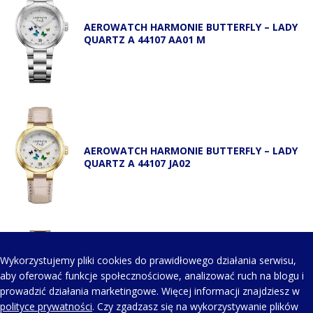
AEROWATCH HARMONIE BUTTERFLY – LADY
QUARTZ A 44107 AA01 M
AEROWATCH HARMONIE BUTTERFLY – LADY
QUARTZ A 44107 JA02
Wykorzystujemy pliki cookies do prawidłowego działania serwisu,
AEROWATCH HARMONIE BUTTERFLY – LADY
aby oferować funkcje społecznościowe, analizować ruch na blogu i
QUARTZ A 44107 JA02 M
prowadzić działania marketingowe. Więcej informacji znajdziesz w
polityce prywatności
. Czy zgadzasz się na wykorzystywanie plików