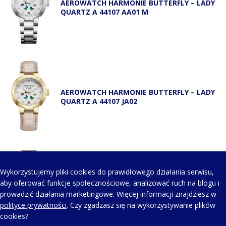
AEROWATCH HARMONIE BUTTERFLY – LADY
QUARTZ A 44107 AA01 M
AEROWATCH HARMONIE BUTTERFLY – LADY
QUARTZ A 44107 JA02
Wykorzystujemy pliki cookies do prawidłowego działania serwisu,
AEROWATCH HARMONIE BUTTERFLY – LADY
aby oferować funkcje społecznościowe, analizować ruch na blogu i
QUARTZ A 44107 JA02 M
prowadzić działania marketingowe. Więcej informacji znajdziesz w
polityce prywatności
. Czy zgadzasz się na wykorzystywanie plików
cookies?