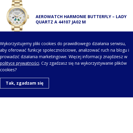
AEROWATCH HARMONIE BUTTERFLY – LADY
QUARTZ A 44107 JA02 M
Wykorzystujemy pliki cookies do prawidłowego działania serwisu,
aby oferować funkcje społecznościowe, analizować ruch na blogu i
prowadzić działania marketingowe. Więcej informacji znajdziesz w
KONTAKT Z NAMI
polityce prywatności
. Czy zgadzasz się na wykorzystywanie plików
cookies?
Telefon kontaktowy:
Tak, zgadzam się
+48 123 454 514
Napisz do nas:
aero@aerowatch.pl