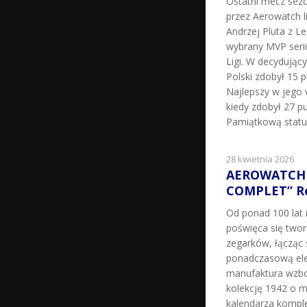
Ostatni mecz sez
przez Aerowatch l
Andrzej Pluta z L
wybrany MVP seri
Ligi. W decydując
Polski zdobył 15 p
Najlepszy w jego 
kiedy zdobył 27 pu
Pamiątkową statu
28 kwietnia 2026
AEROWATCH 
COMPLET” Re
Od ponad 100 la
poświęca się two
zegarków, łącząc 
ponadczasową ele
manufaktura wzbo
kolekcję 1942 o m
kalendarza kompl