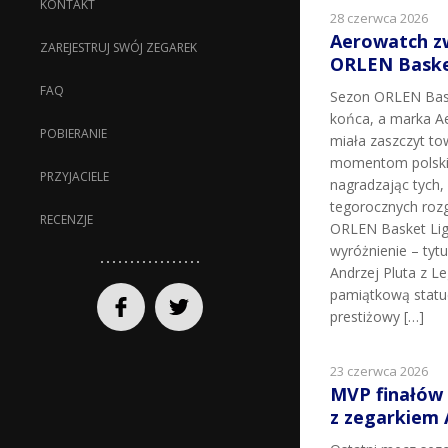
KONTAKT
28 czerwca 2026
Aerowatch z
ZAREJESTRUJ SWÓJ ZEGAREK
ORLEN Basket
FAQ
Sezon ORLEN Bask
końca, a marka Ae
POBIERANIE
miała zaszczyt t
momentom polskie
PRZYJACIELE
nagradzając tych, k
tegorocznych roz
RECENZJE
ORLEN Basket Lig
wyróżnienie – tyt
Andrzej Pluta z L
pamiątkową statu
prestiżowy […]
23 czerwca 2026
MVP finałów
z zegarkiem