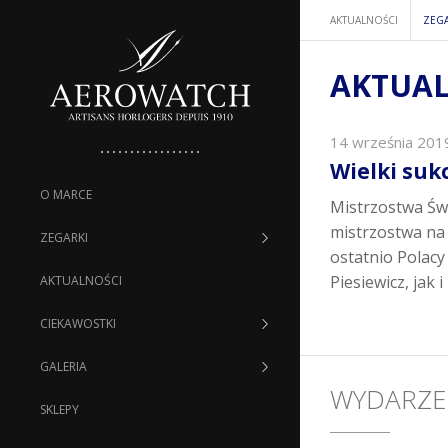
AKTUALNOŚCI
ZEG
AKTUAL
14 września 201
Wielki suk
O MARCE
Mistrzostwa Św
mistrzostwa na 
ZEGARKI
ostatnio Polacy
Piesiewicz, jak
AKTUALNOŚCI
CIEKAWOSTKI
GALERIA
WYDARZE
SKLEPY