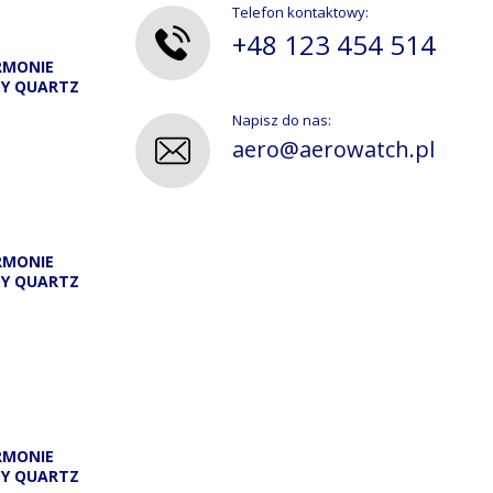
Telefon kontaktowy:
+48 123 454 514
RMONIE
DY QUARTZ
Napisz do nas:
aero@aerowatch.pl
RMONIE
DY QUARTZ
A
RMONIE
DY QUARTZ