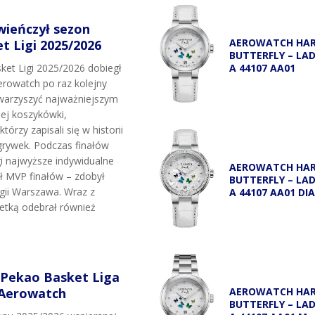
wieńczył sezon
AEROWATCH HA
 Ligi 2025/2026
BUTTERFLY – LA
A 44107 AA01
et Ligi 2025/2026 dobiegł
rowatch po raz kolejny
owarzyszyć najważniejszym
j koszykówki,
tórzy zapisali się w historii
grywek. Podczas finałów
i najwyższe indywidualne
AEROWATCH HA
uł MVP finałów – zdobył
BUTTERFLY – LA
egii Warszawa. Wraz z
A 44107 AA01 DI
etką odebrał również
 Pekao Basket Liga
 Aerowatch
AEROWATCH HA
BUTTERFLY – LA