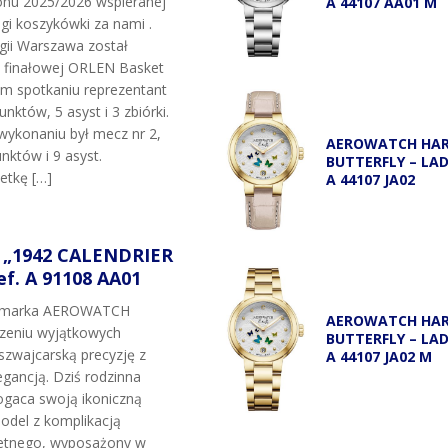
onu 2025/2026 wspieranej
A 44107 AA01 M
igi koszykówki za nami .
egii Warszawa został
i finałowej ORLEN Basket
ym spotkaniu reprezentant
unktów, 5 asyst i 3 zbiórki.
wykonaniu był mecz nr 2,
AEROWATCH HA
nktów i 9 asyst.
BUTTERFLY – LA
etkę […]
A 44107 JA02
„1942 CALENDRIER
f. A 91108 AA01
t marka AEROWATCH
AEROWATCH HA
rzeniu wyjątkowych
BUTTERFLY – LA
szwajcarską precyzję z
A 44107 JA02 M
gancją. Dziś rodzinna
gaca swoją ikoniczną
odel z komplikacją
etnego, wyposażony w