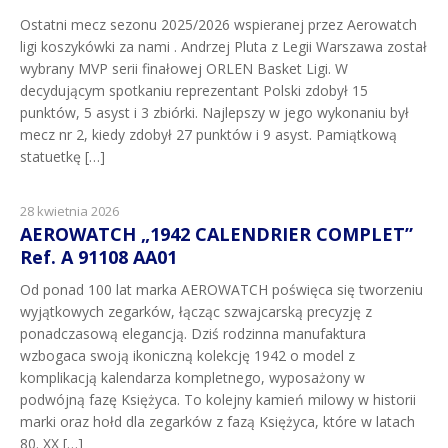
Ostatni mecz sezonu 2025/2026 wspieranej przez Aerowatch
ligi koszykówki za nami . Andrzej Pluta z Legii Warszawa został
wybrany MVP serii finałowej ORLEN Basket Ligi. W
decydującym spotkaniu reprezentant Polski zdobył 15
punktów, 5 asyst i 3 zbiórki. Najlepszy w jego wykonaniu był
mecz nr 2, kiedy zdobył 27 punktów i 9 asyst. Pamiątkową
statuetkę […]
28 kwietnia 2026
AEROWATCH „1942 CALENDRIER COMPLET”
Ref. A 91108 AA01
Od ponad 100 lat marka AEROWATCH poświęca się tworzeniu
wyjątkowych zegarków, łącząc szwajcarską precyzję z
ponadczasową elegancją. Dziś rodzinna manufaktura
wzbogaca swoją ikoniczną kolekcję 1942 o model z
komplikacją kalendarza kompletnego, wyposażony w
podwójną fazę Księżyca. To kolejny kamień milowy w historii
marki oraz hołd dla zegarków z fazą Księżyca, które w latach
80. XX […]