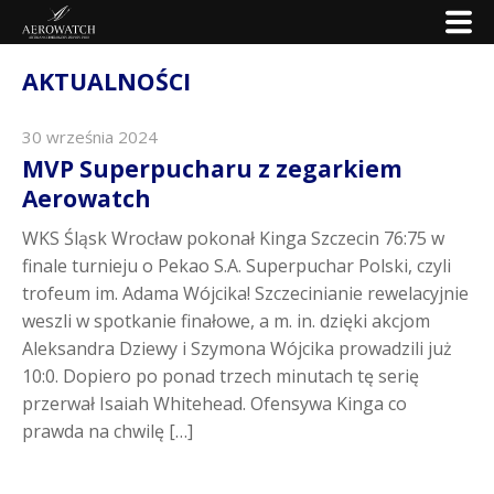
AKTUALNOŚCI
30 września 2024
MVP Superpucharu z zegarkiem
Aerowatch
WKS Śląsk Wrocław pokonał Kinga Szczecin 76:75 w
finale turnieju o Pekao S.A. Superpuchar Polski, czyli
trofeum im. Adama Wójcika! Szczecinianie rewelacyjnie
weszli w spotkanie finałowe, a m. in. dzięki akcjom
Aleksandra Dziewy i Szymona Wójcika prowadzili już
10:0. Dopiero po ponad trzech minutach tę serię
przerwał Isaiah Whitehead. Ofensywa Kinga co
prawda na chwilę […]