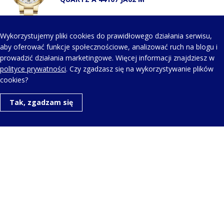
Wykorzystujemy pliki cookies do prawidłowego działania serwisu,
aby oferować funkcje społecznościowe, analizować ruch na blogu i
prowadzić działania marketingowe. Więcej informacji znajdziesz w
KONTAKT Z NAMI
polityce prywatności
. Czy zgadzasz się na wykorzystywanie plików
cookies?
Telefon kontaktowy:
Tak, zgadzam się
+48 123 454 514
Napisz do nas:
aero@aerowatch.pl
Copyright © Wszelkie prawa zastrzeżone. |
Polityka