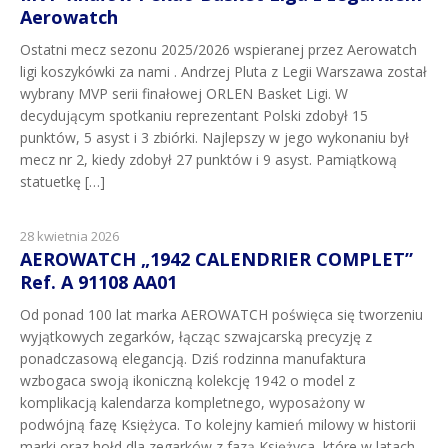
Aerowatch
Ostatni mecz sezonu 2025/2026 wspieranej przez Aerowatch
ligi koszykówki za nami . Andrzej Pluta z Legii Warszawa został
wybrany MVP serii finałowej ORLEN Basket Ligi. W
decydującym spotkaniu reprezentant Polski zdobył 15
punktów, 5 asyst i 3 zbiórki. Najlepszy w jego wykonaniu był
mecz nr 2, kiedy zdobył 27 punktów i 9 asyst. Pamiątkową
statuetkę […]
28 kwietnia 2026
AEROWATCH „1942 CALENDRIER COMPLET”
Ref. A 91108 AA01
Od ponad 100 lat marka AEROWATCH poświęca się tworzeniu
wyjątkowych zegarków, łącząc szwajcarską precyzję z
ponadczasową elegancją. Dziś rodzinna manufaktura
wzbogaca swoją ikoniczną kolekcję 1942 o model z
komplikacją kalendarza kompletnego, wyposażony w
podwójną fazę Księżyca. To kolejny kamień milowy w historii
marki oraz hołd dla zegarków z fazą Księżyca, które w latach