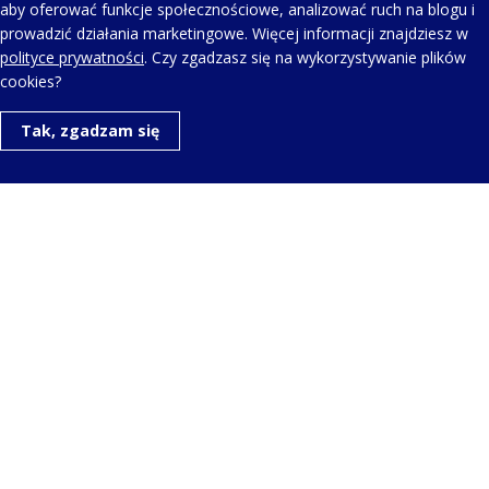
AEROWATCH HARMONIE BUTTERFLY – LADY
aby oferować funkcje społecznościowe, analizować ruch na blogu i
QUARTZ A 44107 JA02 M
prowadzić działania marketingowe. Więcej informacji znajdziesz w
polityce prywatności
. Czy zgadzasz się na wykorzystywanie plików
cookies?
Tak, zgadzam się
KONTAKT Z NAMI
Telefon kontaktowy:
+48 123 454 514
Napisz do nas:
aero@aerowatch.pl