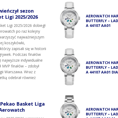
wieńczył sezon
AEROWATCH HA
 Ligi 2025/2026
BUTTERFLY – LA
A 44107 AA01
et Ligi 2025/2026 dobiegł
rowatch po raz kolejny
owarzyszyć najważniejszym
j koszykówki,
tórzy zapisali się w historii
grywek. Podczas finałów
i najwyższe indywidualne
AEROWATCH HA
uł MVP finałów – zdobył
BUTTERFLY – LA
egii Warszawa. Wraz z
A 44107 AA01 DI
etką odebrał również
 Pekao Basket Liga
 Aerowatch
AEROWATCH HA
BUTTERFLY – LA