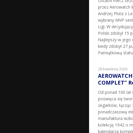
Ostatni mecz sez
przez Aerowatch l
Andrzej Pluta z L
wybrany MVP seri
Ligi. W decydując
Polski zdobył 15 p
Najlepszy w jego 
kiedy zdobył 27 pu
Pamiątkową statu
28 kwietnia 2026
AEROWATCH 
COMPLET” Re
Od ponad 100 la
poświęca się two
zegarków, łącząc 
ponadczasową ele
manufaktura wzbo
kolekcję 1942 o m
kalendarza kompl