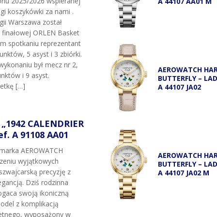
onu 2025/2026 wspieranej
A 44107 AA01 M
igi koszykówki za nami .
egii Warszawa został
i finałowej ORLEN Basket
ym spotkaniu reprezentant
unktów, 5 asyst i 3 zbiórki.
wykonaniu był mecz nr 2,
AEROWATCH HA
nktów i 9 asyst.
BUTTERFLY – LA
etkę […]
A 44107 JA02
„1942 CALENDRIER
f. A 91108 AA01
t marka AEROWATCH
AEROWATCH HA
rzeniu wyjątkowych
BUTTERFLY – LA
szwajcarską precyzję z
A 44107 JA02 M
gancją. Dziś rodzinna
gaca swoją ikoniczną
odel z komplikacją
etnego, wyposażony w