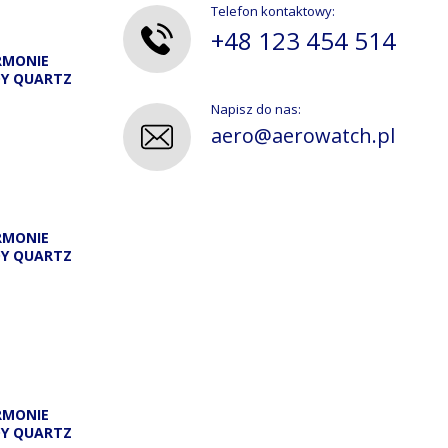
Telefon kontaktowy:
+48 123 454 514
RMONIE
DY QUARTZ
Napisz do nas:
aero@aerowatch.pl
RMONIE
DY QUARTZ
A
RMONIE
DY QUARTZ