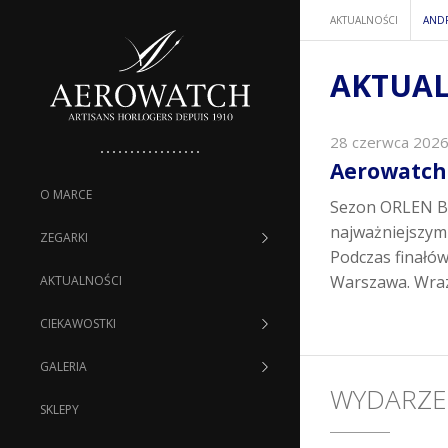
AKTUALNOŚCI
ANDR
AKTUAL
28 czerwca 202
Aerowatch 
O MARCE
Sezon ORLEN Ba
najważniejszym 
ZEGARKI
Podczas finałów
Warszawa. Wraz
AKTUALNOŚCI
CIEKAWOSTKI
GALERIA
WYDARZE
SKLEPY