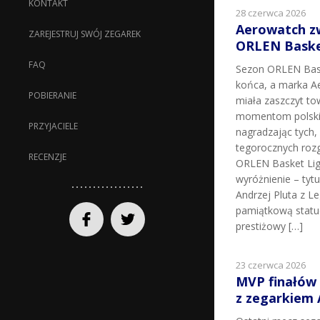
KONTAKT
28 czerwca 2026
Aerowatch z
ZAREJESTRUJ SWÓJ ZEGAREK
ORLEN Basket
FAQ
Sezon ORLEN Bask
końca, a marka Ae
POBIERANIE
miała zaszczyt t
momentom polskie
PRZYJACIELE
nagradzając tych, k
tegorocznych roz
RECENZJE
ORLEN Basket Lig
wyróżnienie – tyt
Andrzej Pluta z L
pamiątkową statu
prestiżowy […]
23 czerwca 2026
MVP finałów
z zegarkiem