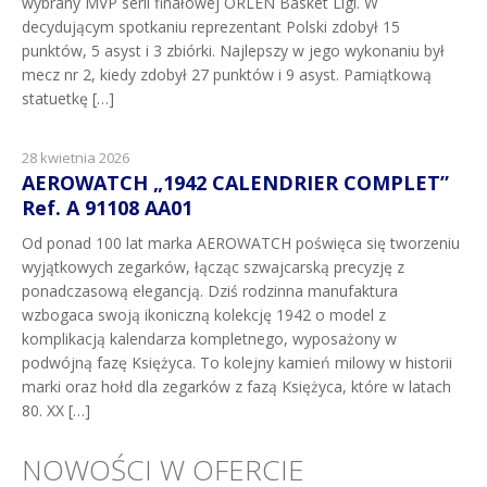
wybrany MVP serii finałowej ORLEN Basket Ligi. W
decydującym spotkaniu reprezentant Polski zdobył 15
punktów, 5 asyst i 3 zbiórki. Najlepszy w jego wykonaniu był
mecz nr 2, kiedy zdobył 27 punktów i 9 asyst. Pamiątkową
statuetkę […]
28 kwietnia 2026
AEROWATCH „1942 CALENDRIER COMPLET”
Ref. A 91108 AA01
Od ponad 100 lat marka AEROWATCH poświęca się tworzeniu
wyjątkowych zegarków, łącząc szwajcarską precyzję z
ponadczasową elegancją. Dziś rodzinna manufaktura
wzbogaca swoją ikoniczną kolekcję 1942 o model z
komplikacją kalendarza kompletnego, wyposażony w
podwójną fazę Księżyca. To kolejny kamień milowy w historii
marki oraz hołd dla zegarków z fazą Księżyca, które w latach
80. XX […]
NOWOŚCI W OFERCIE