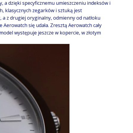
ny, a dzięki specyficznemu umieszczeniu indeksów i
h, klasycznych zegarków i sztuką jest
y, a z drugiej oryginalny, odmienny od natłoku
 Aerowatch się udała. Zresztą Aerowatch cały
 model występuje jeszcze w kopercie, w złotym