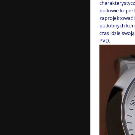
charakterystycz
budowie koperty
zaprojektować i
podobnych konst
czas idzie swoj
PVD.