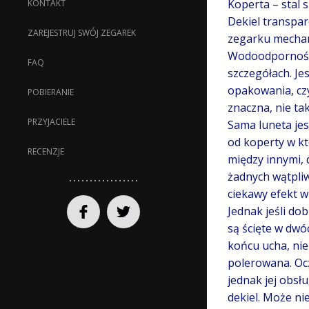
Koperta – stal 
KONTAKT
Dekiel transpa
ZAREJESTRUJ SWÓJ ZEGAREK
zegarku mechani
Wodoodporność 
FAQ
szczegółach. Je
opakowania, czy
POBIERANIE
znaczna, nie ta
PRZYJACIELE
Sama luneta jes
od koperty w kt
RECENZJE
między innymi, 
żadnych wątpliw
ciekawy efekt w
Jednak jeśli do
są ścięte w dwó
końcu ucha, nie 
polerowana. Ocz
jednak jej obsł
dekiel. Może ni