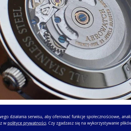
ego działania serwisu, aby oferować funkcje społecznościowe, anali
NIA
NOWOŚCI W OFER
sz w
polityce prywatności
. Czy zgadzasz się na wykorzystywanie plikó