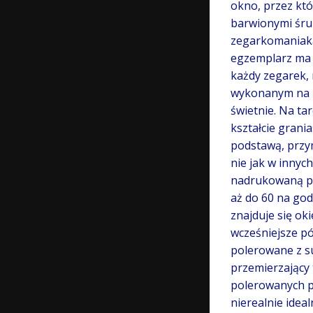
okno, przez kt
barwionymi śrub
zegarkomaniaka
egzemplarz ma c
każdy zegarek, 
wykonanym na ni
świetnie. Na ta
kształcie grani
podstawą, przym
nie jak w innyc
nadrukowaną pod
aż do 60 na god
znajduje się ok
wcześniejsze pó
polerowane z su
przemierzający 
polerowanych po
nierealnie idea