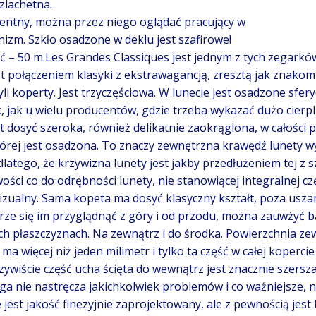
szlachetna.
rentny, można przez niego oglądać pracujący w
zm. Szkło osadzone w deklu jest szafirowe!
– 50 m.Les Grandes Classiques jest jednym z tych zegarków
st połączeniem klasyki z ekstrawagancją, zresztą jak znako
li koperty. Jest trzyczęściowa. W lunecie jest osadzone sfer
k, jak u wielu producentów, gdzie trzeba wykazać dużo cierpli
t dosyć szeroka, również delikatnie zaokrąglona, w całości p
órej jest osadzona. To znaczy zewnętrzna krawędź lunety wys
dlatego, że krzywizna lunety jest jakby przedłużeniem tej z 
ości co do odrębności lunety, nie stanowiącej integralnej c
izualny. Sama kopeta ma dosyć klasyczny kształt, poza uszam
brze się im przyglądnąć z góry i od przodu, można zauwżyć 
ch płaszczyznach. Na zewnątrz i do środka. Powierzchnia zewe
ma więcej niż jeden milimetr i tylko ta część w całej koperci
ywiście część ucha ścięta do wewnątrz jest znacznie szersz
uga nie nastręcza jakichkolwiek problemów i co ważniejsze, n
e jest jakość finezyjnie zaprojektowany, ale z pewnością je