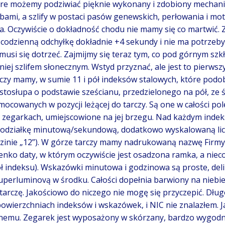
óre możemy podziwiać pięknie wykonany i zdobiony mechaniz
ami, a szlify w postaci pasów genewskich, perłowania i mo
. Oczywiście o dokładność chodu nie mamy się co martwić. 
odzienną odchyłkę dokładnie +4 sekundy i nie ma potrzeby 
musi się dotrzeć. Zajmijmy się teraz tym, co pod górnym sz
ej szlifem słonecznym. Wstyd przyznać, ale jest to pierwszy 
rczy mamy, w sumie 11 i pół indeksów stalowych, które podo
astosłupa o podstawie sześcianu, przedzielonego na pół, ze 
ocowanych w pozycji leżącej do tarczy. Są one w całości pol
h zegarkach, umiejscowione na jej brzegu. Nad każdym inde
ziałkę minutową/sekundową, dodatkowo wyskalowaną liczbow
zinie „12”). W górze tarczy mamy nadrukowaną nazwę Firmy, 
ienko daty, w którym oczywiście jest osadzona ramka, a nieco
ł indeksu). Wskazówki minutowa i godzinowa są proste, deli
perluminovą w środku. Całości dopełnia barwiony na niebie
tarczę. Jakościowo do niczego nie mogę się przyczepić. Dług
wierzchniach indeksów i wskazówek, i NIC nie znalazłem. J
lnemu. Zegarek jest wyposażony w skórzany, bardzo wygodny p