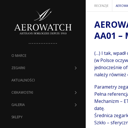
RECENZJE
AEROWAT
AEROWA
AA01 –
(…) I tak, wpad
O MARCE
(w Polsce oczyw
jednocześnie of
ZEGARKI
należy również 
AKTUALNOŚCI
Parametry zega
CIEKAWOSTKI
Pełna referencj
Mechanizm – ET
GALERIA
datę.
Średnica zegar
SKLEPY
Szkło – sferyczn