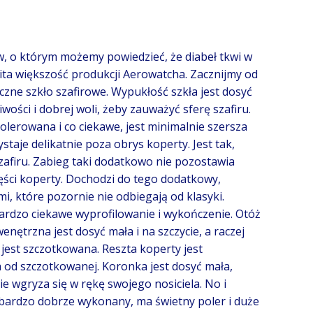
, o którym możemy powiedzieć, że diabeł tkwi w
mita większość produkcji Aerowatcha. Zacznijmy od
yczne szkło szafirowe. Wypukłość szkła jest dosyć
wości i dobrej woli, żeby zauważyć sferę szafiru.
olerowana i co ciekawe, jest minimalnie szersza
taje delikatnie poza obrys koperty. Jest tak,
szafiru. Zabieg taki dodatkowo nie pozostawia
zęści koperty. Dochodzi do tego dodatkowy,
i, które pozornie nie odbiegają od klasyki.
bardzo ciekawe wyprofilowanie i wykończenie. Otóż
nętrzna jest dosyć mała i na szczycie, a raczej
e jest szczotkowana. Reszta koperty jest
a od szczotkowanej. Koronka jest dosyć mała,
ie wgryza się w rękę swojego nosiciela. No i
st bardzo dobrze wykonany, ma świetny poler i duże