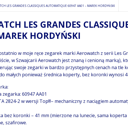
CH LES GRANDES CLASSIQUES AUTOMATIQUE 60947 AA01 – MAREK HORDYŃSKI
TCH LES GRANDES CLASSIQU
 MAREK HORDYŃSKI
ł ostatnio w moje ręce zegarek marki Aerowatch z serii Les G
iście, w Szwajcarii Aerowatch jest znaną i cenioną marką),
erując swoje zegarki w bardzo przystępnych cenach na tle k
do małych ponieważ średnica koperty, bez koronki wynosi 4
rka:
a zegarka: 60947 AA01
A 2824-2 w wersji Top!!!– mechaniczny z naciągiem automat
ka bez koronki – 41 mm (mierzone na lunecie, sama koperta
e, szafirowe.