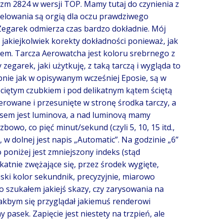
m 2824 w wersji TOP. Mamy tutaj do czynienia z
telowania są orgią dla oczu prawdziwego
Zegarek odmierza czas bardzo dokładnie. Mój
jakiejkolwiek korekty dokładności ponieważ, jak
kłem. Tarcza Aerowatcha jest koloru srebrnego z
zegarek, jaki użytkuję, z taką tarczą i wygląda to
bnie jak w opisywanym wcześniej Eposie, są w
ściętym czubkiem i pod delikatnym kątem ściętą
erowane i przesunięte w stronę środka tarczy, a
ksem jest luminova, a nad luminovą mamy
o, co pięć minut/sekund (czyli 5, 10, 15 itd.,
w dolnej jest napis „Automatic”. Na godzinie „6”
 poniżej jest zmniejszony indeks (stąd
katnie zwężające się, przez środek wygięte,
ski kolor sekundnik, precyzyjnie, miarowo
o szukałem jakiejś skazy, czy zarysowania na
akbym się przyglądał jakiemuś renderowi
asek. Zapięcie jest niestety na trzpień, ale