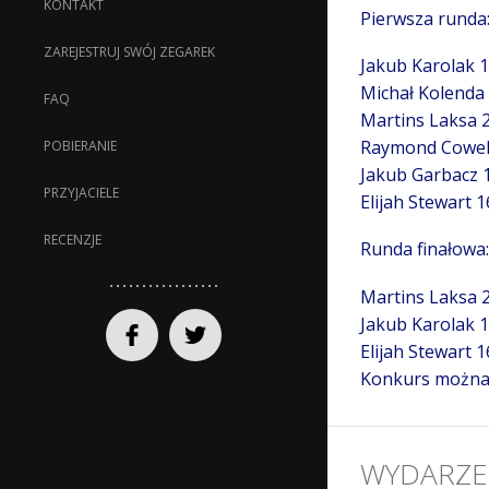
KONTAKT
Pierwsza runda
ZAREJESTRUJ SWÓJ ZEGAREK
Jakub Karolak 
Michał Kolenda
FAQ
Martins Laksa 
Raymond Cowel
POBIERANIE
Jakub Garbacz 
PRZYJACIELE
Elijah Stewart 1
RECENZJE
Runda finałowa:
Martins Laksa 
Jakub Karolak 
Elijah Stewart 1
Konkurs można 
WYDARZE