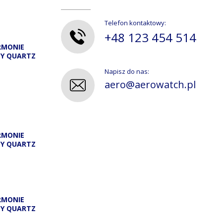
Telefon kontaktowy:
+48 123 454 514
RMONIE
DY QUARTZ
Napisz do nas:
aero@aerowatch.pl
RMONIE
DY QUARTZ
A
RMONIE
DY QUARTZ