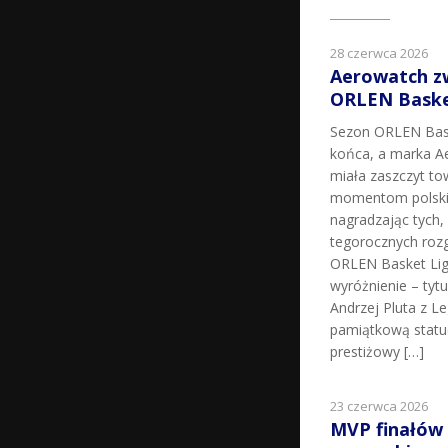
28 czerwca 2026
Aerowatch z
ORLEN Basket
Sezon ORLEN Bask
końca, a marka Ae
miała zaszczyt t
momentom polskie
nagradzając tych, k
tegorocznych roz
ORLEN Basket Lig
wyróżnienie – tyt
Andrzej Pluta z L
pamiątkową statu
prestiżowy […]
23 czerwca 2026
MVP finałów