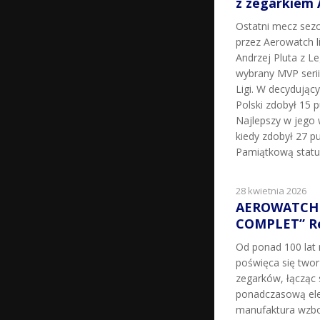
z zegarkiem
Ostatni mecz sez
przez Aerowatch l
Andrzej Pluta z L
wybrany MVP seri
Ligi. W decydując
Polski zdobył 15 p
Najlepszy w jego 
kiedy zdobył 27 pu
Pamiątkową statu
28 kwietnia 2026
AEROWATCH 
COMPLET” Re
Od ponad 100 la
poświęca się two
zegarków, łącząc 
ponadczasową ele
manufaktura wzbo