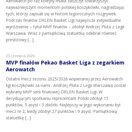
Aerowatch po raz kolejny miała zaszczyt towarzyszyć
najważniejszym momentom polskiej koszykówki, nagradzając
tych, którzy zapisali się w historii tegorocznych rozgrywek.
Podczas finałów ORLEN Basket Ligi najwyższe indywidualne
wyróżnienie – tytuł MVP finałów – zdobył Andrzej Pluta z Legii
Warszawa. Wraz z pamiątkową statuetką odebrał również
prestiżowy […]
23 czerwca 2026
MVP finałów Pekao Basket Liga z zegarkiem
Aerowatch
Ostatni mecz sezonu 2025/2026 wspieranej przez Aerowatch
ligi koszykówki za nami . Andrzej Pluta z Legii Warszawa został
wybrany MVP serii finałowej ORLEN Basket Ligi. W
decydującym spotkaniu reprezentant Polski zdobył 15
punktów, 5 asyst i 3 zbiórki. Najlepszy w jego wykonaniu był
mecz nr 2, kiedy zdobył 27 punktów i 9 asyst. Pamiątkową
statuetkę […]