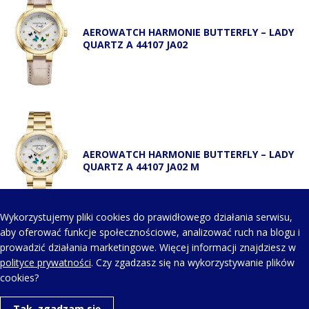
AEROWATCH HARMONIE BUTTERFLY – LADY
QUARTZ A 44107 JA02
AEROWATCH HARMONIE BUTTERFLY – LADY
QUARTZ A 44107 JA02 M
Wykorzystujemy pliki cookies do prawidłowego działania serwisu,
aby oferować funkcje społecznościowe, analizować ruch na blogu i
prowadzić działania marketingowe. Więcej informacji znajdziesz w
KONTAKT Z NAMI
polityce prywatności
. Czy zgadzasz się na wykorzystywanie plików
cookies?
Telefon kontaktowy:
Tak, zgadzam się