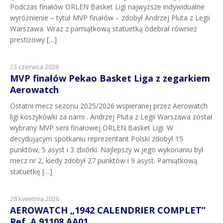
Podczas finałów ORLEN Basket Ligi najwyższe indywidualne
wyróżnienie – tytuł MVP finałów – zdobył Andrzej Pluta z Legii
Warszawa. Wraz z pamiątkową statuetką odebrał również
prestiżowy […]
23 czerwca 2026
MVP finałów Pekao Basket Liga z zegarkiem
Aerowatch
Ostatni mecz sezonu 2025/2026 wspieranej przez Aerowatch
ligi koszykówki za nami . Andrzej Pluta z Legii Warszawa został
wybrany MVP serii finałowej ORLEN Basket Ligi. W
decydującym spotkaniu reprezentant Polski zdobył 15
punktów, 5 asyst i 3 zbiórki. Najlepszy w jego wykonaniu był
mecz nr 2, kiedy zdobył 27 punktów i 9 asyst. Pamiątkową
statuetkę […]
28 kwietnia 2026
AEROWATCH „1942 CALENDRIER COMPLET”
Ref. A 91108 AA01