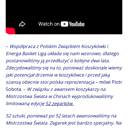
–
Współpraca z Polskim Związkiem Koszykówki i
Energa Basket Ligą układa się nam wzorowo, dlatego
postanowiliśmy ją przedłużyć o kolejne dwa lata.
Zdecydowaliśmy się na to, ponieważ doskonale wiemy
jaki potencjał drzemie w koszykówce i przed jaką
szansą obecnie stoi polska reprezentacja
– mówi Piotr
Sobota. –
W związku z awansem koszykarzy na
Mistrzostwa Świata w Chinach wyprodukowaliśmy
limitowaną edycję
52 zegarków.
52 sztuki, ponieważ po 52 latach awansowaliśmy na
Mistrzostwa Świata. Zegarek jest bardzo specjalny. Na