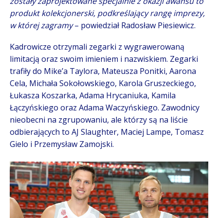
zostały zaprojektowane specjalnie z okazji awansu to
produkt kolekcjonerski, podkreślający rangę imprezy,
w której zagramy
– powiedział Radosław Piesiewicz.
Kadrowicze otrzymali zegarki z wygrawerowaną
limitacją oraz swoim imieniem i nazwiskiem. Zegarki
trafiły do Mike’a Taylora, Mateusza Ponitki, Aarona
Cela, Michała Sokołowskiego, Karola Gruszeckiego,
Łukasza Koszarka, Adama Hrycaniuka, Kamila
Łączyńskiego oraz Adama Waczyńskiego. Zawodnicy
nieobecni na zgrupowaniu, ale którzy są na liście
odbierających to AJ Slaughter, Maciej Lampe, Tomasz
Gielo i Przemysław Zamojski.